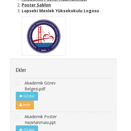
Poster Şablon
Lapseki Meslek Yüksekokulu Logosu
Ekler
Akademik Görev
Belgesi.pdf
Göster
İndir
Akademik Poster
Hazırlanması.ppt
Göster