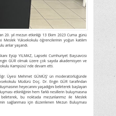
an 20. yıl mezun etkinliği 13 Ekim 2023 Cuma günü
eki Meslek Yüksekokulu öğrencilerinin yoğun katılım
lu anlar yaşandı.
 Başkanı Eyüp YILMAZ, Lapseki Cumhuriyet Başsavcısı
ngin GÜR olmak üzere çok sayıda akademisyen ve
ekokulu Kampüsü’ nde devam etti.
r. Öğr. Üyesi Mehmet GÜMÜŞ’ ün moderatörlüğünde
 Yüksekokulu Müdürü Doç. Dr. Engin GÜR tarafından
uluşmasının heyecanını yaşadığını belirterek başlayan
uluşması etkinliğinin hem farklı nesillerin buluşmasına
belirterek, bu noktada mezunlarımız ile Meslek
iğinin sağlanması için düzenlenen Mezun Buluşması