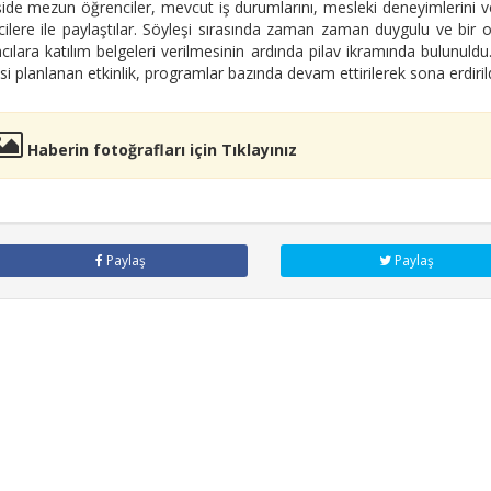
ide mezun öğrenciler, mevcut iş durumlarını, mesleki deneyimlerini ve ü
ilere ile paylaştılar. Söyleşi sırasında zaman zaman duygulu ve bir o
mcılara katılım belgeleri verilmesinin ardında pilav ikramında bulunu
i planlanan etkinlik, programlar bazında devam ettirilerek sona erdirild
Haberin fotoğrafları için Tıklayınız
Paylaş
Paylaş