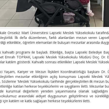
kale Onsekiz Mart Üniversitesi Lapseki Meslek Yüksekokulu tarafınd
leştirildi. İlk defa düzenlenen, farklı alanlardan mezun veren Laps
diği etkinlikte, öğretim elemanları ile buluşan mezunlar arasında duygu
ik kahvaltı programı ile başladı. Etkinliğe, başta Lapseki Belediye
t Emrah TOPRAK, Lapseki Meslek Yüksekokulu Müdürü Doç. Dr. E
ar katılım gösterdi. Kahvaltı sonrası etkinlikler Lapseki Meslek Yüks
ci Yaşam, Kariyer ve Mezun İlişkileri Koordinatörlüğü başkanı D
kleştirilen mezunlar etkinliğinin açılış konuşması Lapseki Meslek
ı. Sözlerine 'Meslek Yüksekokulu tarihinde gerçekleştirilen ilk mezun b
tkinliğe katılan herkese teşekkürlerini ve saygılarını iletti. Mezunlar b
e kurumsal değerlerin yeniden yaşanmasına olanak sağladığını 
kokulumuz arasındaki aidiyet duygusunun geliştirilmesi ve süreklil
iği için katılım ve katkı sağlayan herkese teşekkürlerini iletti.