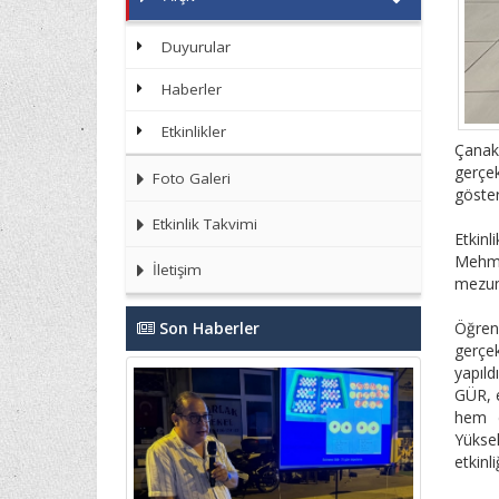
Duyurular
Haberler
Etkinlikler
Çanak
gerçek
Foto Galeri
göster
Etkinlik Takvimi
Etkinl
Mehme
İletişim
mezunl
Son Haberler
Öğren
gerçe
yapıld
GÜR, e
hem d
Yükse
etkinl